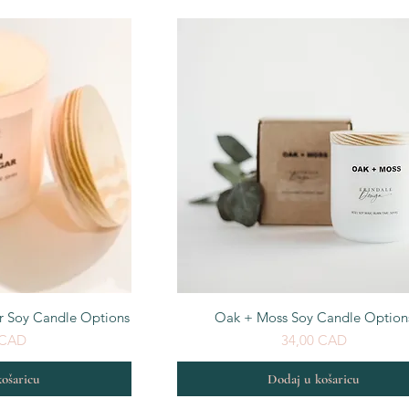
egled
Brzi pregled
r Soy Candle Options
Oak + Moss Soy Candle Option
Cijena
 CAD
34,00 CAD
ošaricu
Dodaj u košaricu