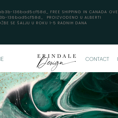
3b-136bad5cf58d_ FREE SHIPPING IN CANADA 
b3b-136bad5cf58d_ PROIZVODENO U ALBERTI
ŽBE SE ŠALJU U ROKU 1-5 RADNIH DANA
E
CONTACT