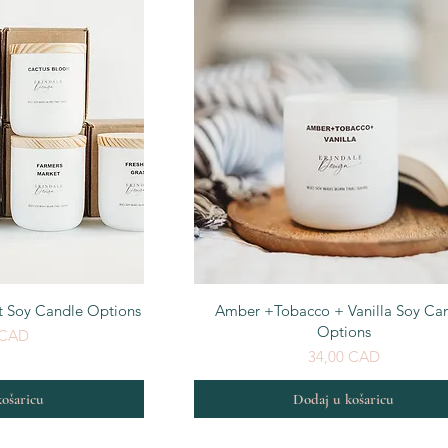
egled
Brzi pregled
t Soy Candle Options
Amber +Tobacco + Vanilla Soy Ca
Options
 CAD
Cijena
34,00 CAD
ošaricu
Dodaj u košaricu