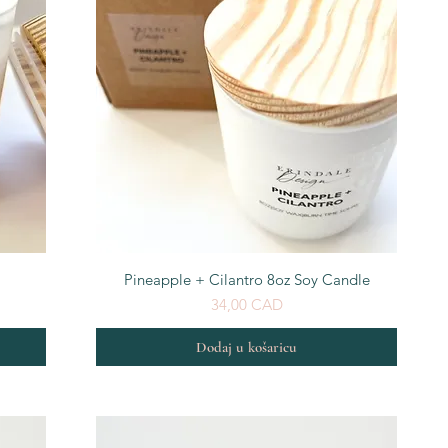
Brzi pregled
Pineapple + Cilantro 8oz Soy Candle
Cijena
34,00 CAD
Dodaj u košaricu