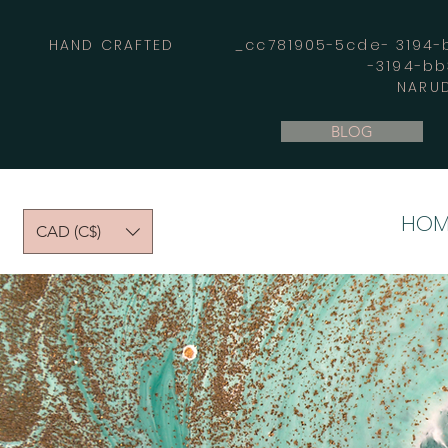
HAND CRAFTED _cc781905-5cde- 3194-bb
-3194-b
NARUD
BLOG
HOM
CAD (C$)