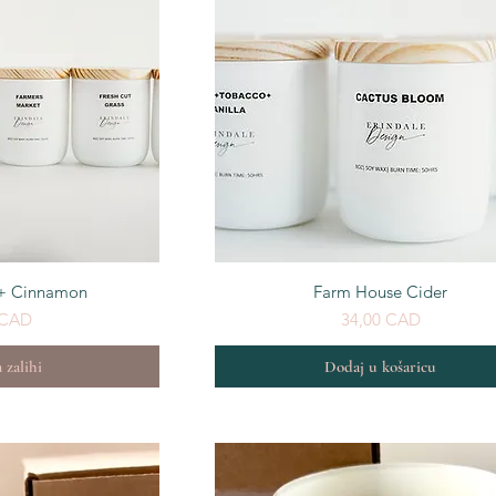
egled
Brzi pregled
 + Cinnamon
Farm House Cider
Cijena
 CAD
34,00 CAD
zalihi
Dodaj u košaricu