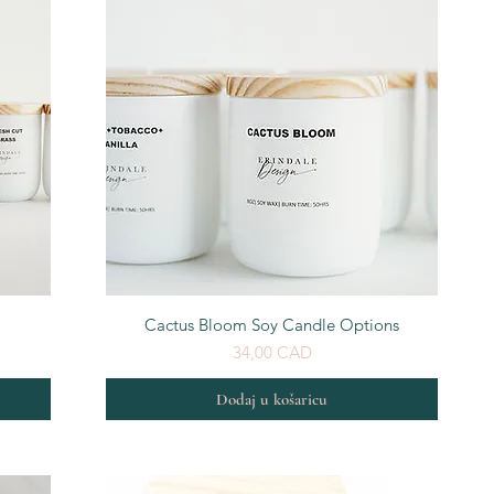
Brzi pregled
Cactus Bloom Soy Candle Options
Cijena
34,00 CAD
Dodaj u košaricu