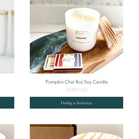
Brzi pregled
Pumpkin Chai 8oz Soy Candle
Cijena
34,00 CAD
Dodaj u košaricu