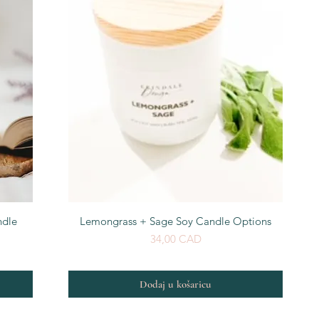
Brzi pregled
ndle
Lemongrass + Sage Soy Candle Options
Cijena
34,00 CAD
Dodaj u košaricu