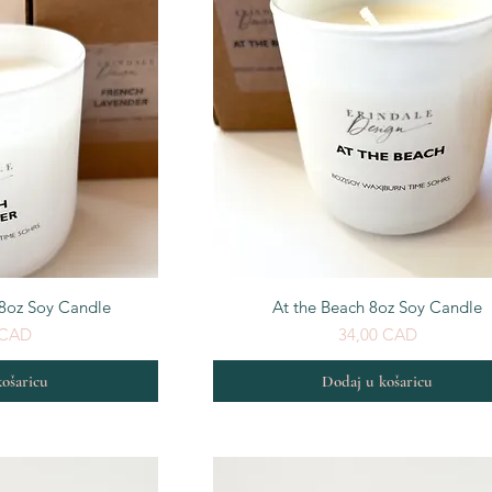
egled
Brzi pregled
 8oz Soy Candle
At the Beach 8oz Soy Candle
Cijena
 CAD
34,00 CAD
ošaricu
Dodaj u košaricu