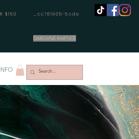
OVER $150 _cc781905-5cde
DAROVNE KARTICE
INFO