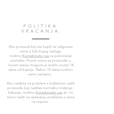
POLITIKA
VRAĆANJA
Ako proizvod koji ste kupili ne odgovara
vama iz bilo kojeg razloga,
molimo
Kontaktirajte nas
za pokretanje
povratka. Povrat novca za proizvode u
novom stanju moguće je izvršiti unutar 14
dana od kupnje. Nakon 14 dana nudimo
samo zamjenu.
Ako naiđete na problem s kvalitetom naših
proizvoda koji nadilazi normalno trošenje i
habanje, molimo
Kontaktirajte nas
at i mi
ćemo raditi na rješavanju problema s vama
na vrijeme.