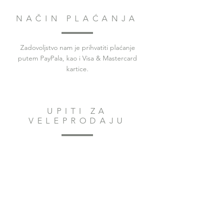
NAČIN PLAĆANJA
Zadovoljstvo nam je prihvatiti plaćanje
putem PayPala, kao i Visa & Mastercard
kartice.
UPITI ZA
VELEPRODAJU
Zadovoljstvo nam je opskrbiti butike, salone i
druge tvrtke proizvodima Erindale Design za
prodaju njihovim kupcima. Ako ste
zainteresirani za veleprodajnu narudžbu,
molimo
kontaktiraj Erin
da započnete svoju
narudžbu danas.