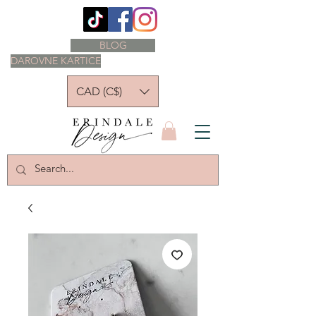
BLOG
DAROVNE KARTICE
CAD (C$)