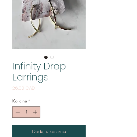
Infinity Drop
Earrings
Cijena
26,00 CAD
Količina
*
Dodaj u košaricu