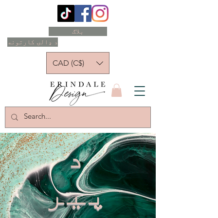
بلاګ
د ډالۍ کارتونه
CAD (C$)
د
پیر