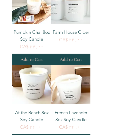
Pumpkin Chai 8oz
Farm House Cider
Soy Candle
Price
CA$ ۳۴٫۰۰
Price
CA$ ۳۴٫۰۰
Add to Cart
Add to Cart
At the Beach 8oz
French Lavender
Soy Candle
8oz Soy Candle
Price
Price
CA$ ۳۴٫۰۰
CA$ ۳۴٫۰۰