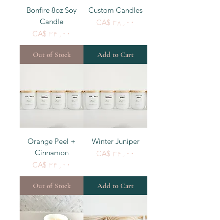
Bonfire 8oz Soy
Custom Candles
Candle
Price
CA$ ۳۸٫۰۰
Price
CA$ ۳۴٫۰۰
Out of Stock
Add to Cart
Orange Peel +
Winter Juniper
Cinnamon
Price
CA$ ۳۴٫۰۰
Price
CA$ ۳۴٫۰۰
Out of Stock
Add to Cart