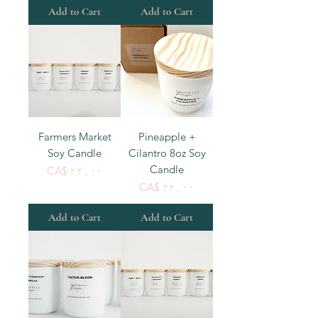
Add to Cart
Add to Cart
Farmers Market
Pineapple +
Soy Candle
Cilantro 8oz Soy
Candle
Price
CA$ ۳۴٫۰۰
Price
CA$ ۳۴٫۰۰
Add to Cart
Add to Cart