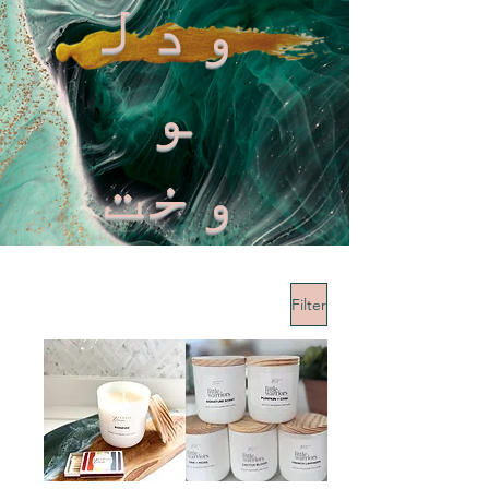
ودل
و
وخت
Filter