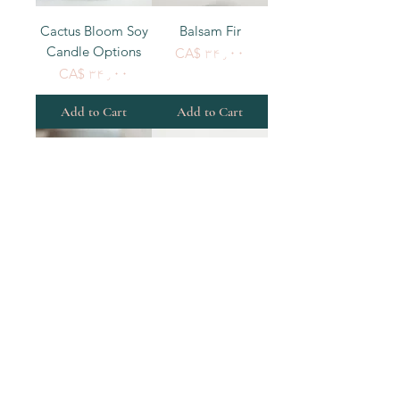
Cactus Bloom Soy
Balsam Fir
Candle Options
Price
CA$ ۳۴٫۰۰
Price
CA$ ۳۴٫۰۰
Add to Cart
Add to Cart
Amber +Tobacco +
Eucalyptus +
Vanilla Soy Candle
Spearmint Soy
Options
Candle Options
Price
Price
CA$ ۳۴٫۰۰
CA$ ۳۴٫۰۰
Add to Cart
Add to Cart