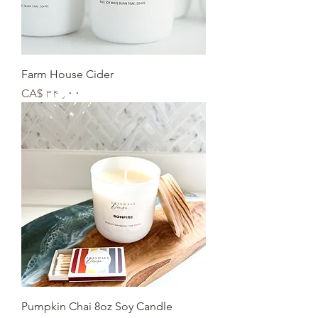
Farm House Cider
Price
CA$ ۳۴٫۰۰
Pumpkin Chai 8oz Soy Candle