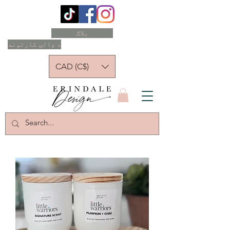
بلاګ
د ډالۍ کارتونه
CAD (C$)