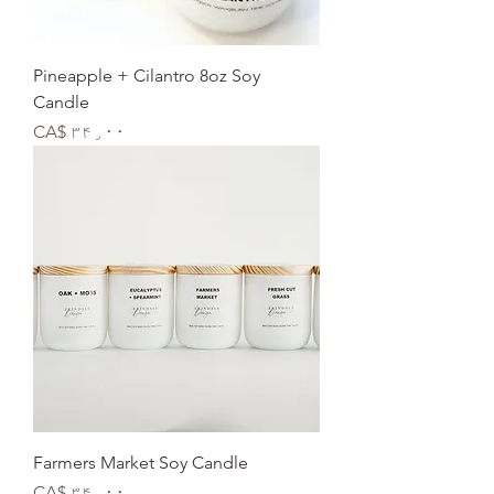
Pineapple + Cilantro 8oz Soy
Candle
Price
CA$ ۳۴٫۰۰
Farmers Market Soy Candle
Price
CA$ ۳۴٫۰۰