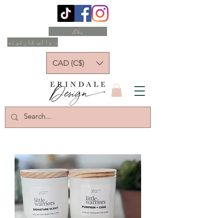
بلاګ
د ډالۍ کارتونه
CAD (C$)