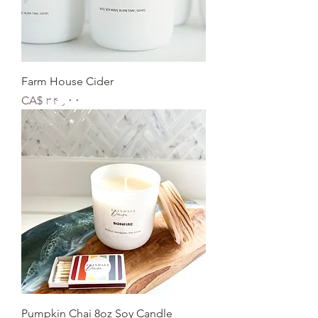
Farm House Cider
Price
CA$ ۳۴٫۰۰
Pumpkin Chai 8oz Soy Candle