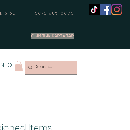
OVER $150 _cc781905-5cde
СЫЙЛЫҚ КАРТАЛАР
INFO
ioned Items