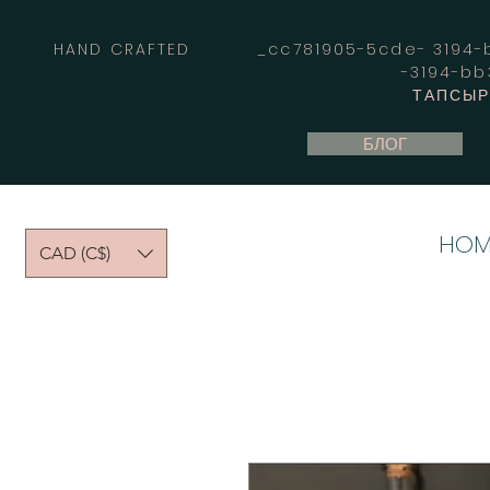
HAND CRAFTED _cc781905-5cde- 3194-bb
-3194-b
ТАПСЫРЫ
БЛОГ
HOM
CAD (C$)