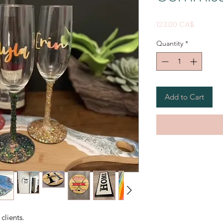
Price
123,00 CA$
Quantity
*
Add to Cart
clients.