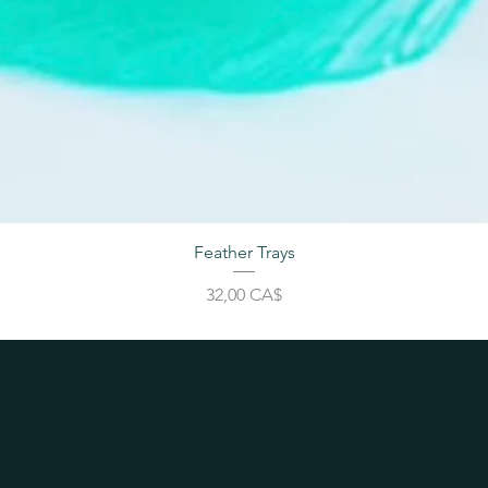
Feather Trays
Price
32,00 CA$