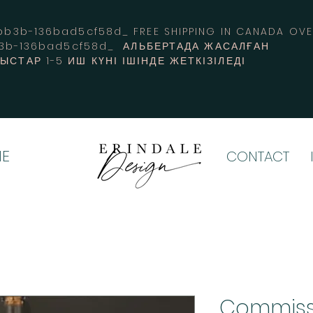
3b-136bad5cf58d_ FREE SHIPPING IN CANADA 
b3b-136bad5cf58d_ АЛЬБЕРТАДА ЖАСАЛҒАН
СТАР 1-5 ИШ КҮНІ ІШІНДЕ ЖЕТКІЗІЛЕДІ
E
CONTACT
Commiss