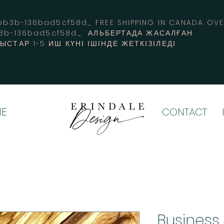
3b-136bad5cf58d_ FREE SHIPPING IN CANADA 
b3b-136bad5cf58d_ АЛЬБЕРТАДА ЖАСАЛҒАН
СТАР 1-5 ИШ КҮНІ ІШІНДЕ ЖЕТКІЗІЛЕДІ
E
CONTACT
Business 