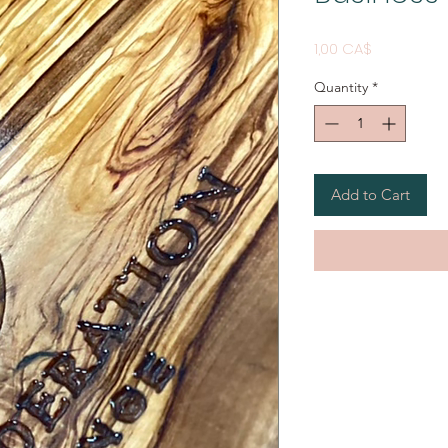
Price
1,00 CA$
Quantity
*
Add to Cart