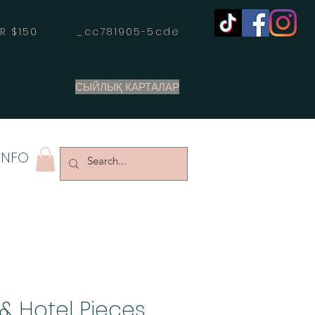
OVER $150 _cc781905-5cde
СЫЙЛЫҚ КАРТАЛАР
INFO
& Hotel Pieces