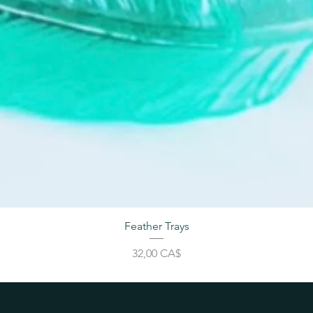
Feather Trays
Price
32,00 CA$