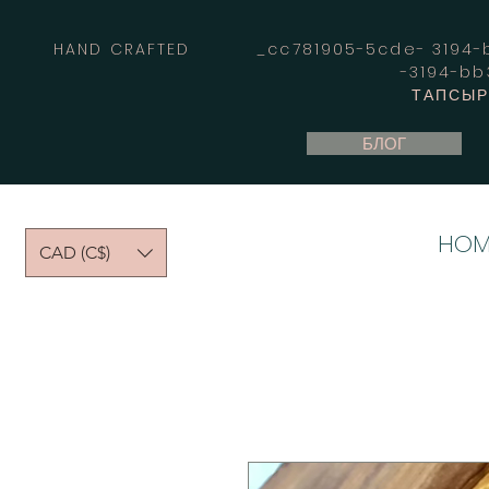
HAND CRAFTED _cc781905-5cde- 3194-bb
-3194-b
ТАПСЫРЫ
БЛОГ
HOM
CAD (C$)