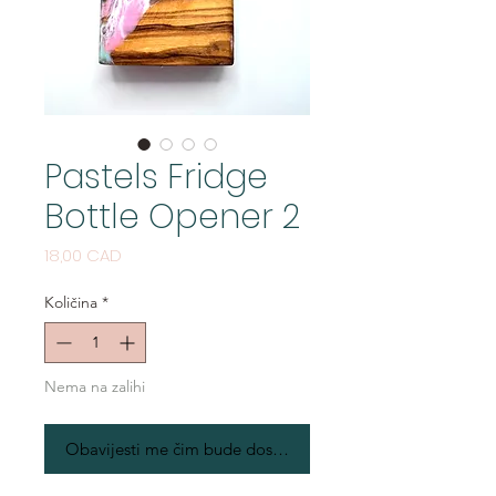
Pastels Fridge
Bottle Opener 2
Cijena
18,00 CAD
Količina
*
Nema na zalihi
Obavijesti me čim bude dostupno