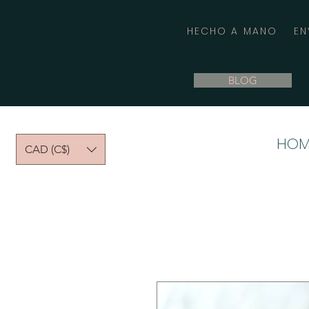
HECHO A MANO
EN
BLOG
HOM
CAD (C$)