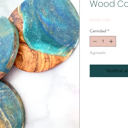
Wood Coa
Precio
64,00 CAD
Cantidad
*
Agotado
Notificar a