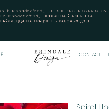
3b-136bad5cf58d_ FREE SHIPPING IN CANADA 
b3b-136bad5cf58d_ ЗРОБЛЕНА Ў АЛЬБЕРТА
СТАЎЛЯЕЦЦА НА ТРАЦЯГ 1-5 РАБОЧЫХ ДЗЁН
E
CONTACT
Spiral H