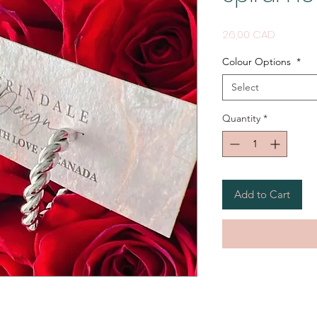
Price
26,00 CAD
Colour Options
*
Select
Quantity
*
Add to Cart