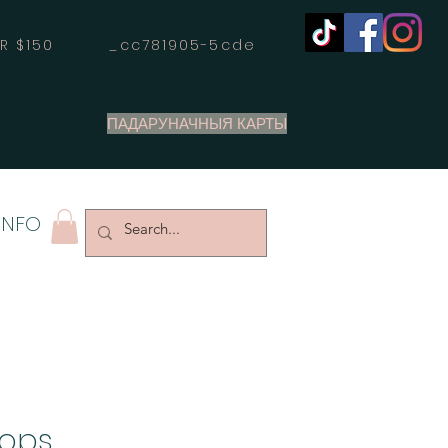
OVER $150 _cc781905-5cde
ПАДАРУНАЧНЫЯ КАРТЫ
INFO
oops