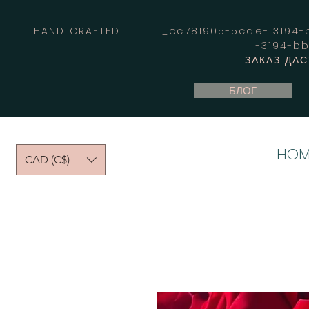
HAND CRAFTED _cc781905-5cde- 3194-bb
-3194-b
ЗАКАЗ ДА
БЛОГ
HOM
CAD (C$)