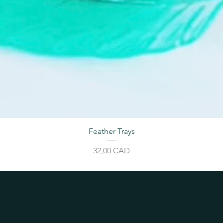
Feather Trays
Price
32,00 CAD