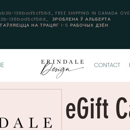
3b-136bad5cf58d_ FREE SHIPPING IN CANADA 
b3b-136bad5cf58d_ ЗРОБЛЕНА Ў АЛЬБЕРТА
СТАЎЛЯЕЦЦА НА ТРАЦЯГ 1-5 РАБОЧЫХ ДЗЁН
E
CONTACT
eGift 