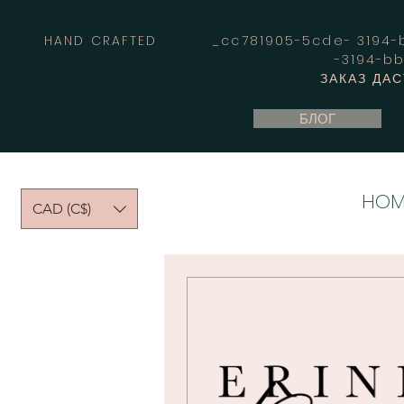
HAND CRAFTED _cc781905-5cde- 3194-bb
-3194-b
ЗАКАЗ ДА
БЛОГ
HOM
CAD (C$)