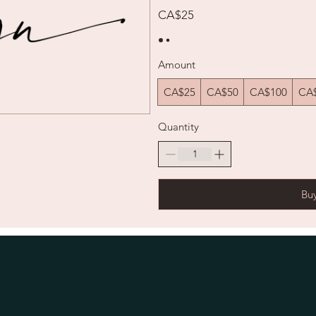
CA$25
Amount
CA$25
CA$50
CA$100
CA
Quantity
Bu