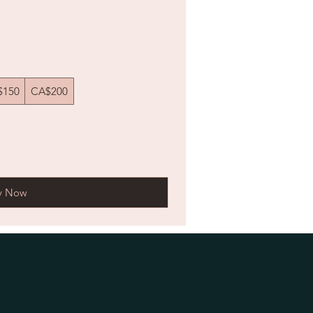
$150
CA$200
y Now