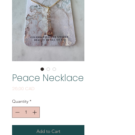
Peace Necklace
Price
26,00 CAD
Quantity
*
Add to Cart