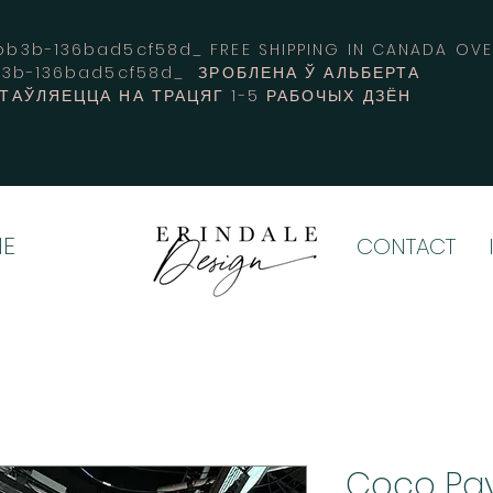
3b-136bad5cf58d_ FREE SHIPPING IN CANADA 
b3b-136bad5cf58d_ ЗРОБЛЕНА Ў АЛЬБЕРТА
СТАЎЛЯЕЦЦА НА ТРАЦЯГ 1-5 РАБОЧЫХ ДЗЁН
E
CONTACT
Coco Pav