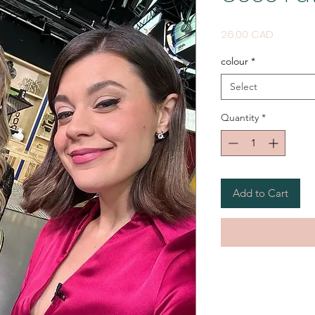
Price
26,00 CAD
colour
*
Select
Quantity
*
Add to Cart