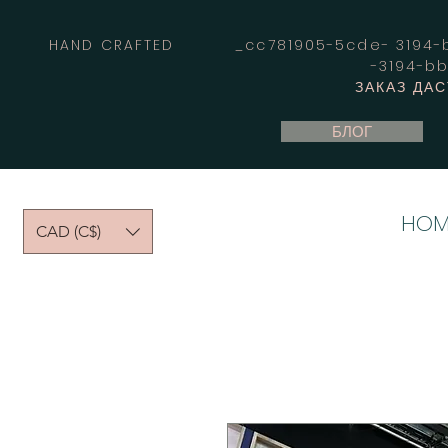
HAND CRAFTED _cc781905-5cde- 3194-bb
-3194-b
ЗАКАЗ ДА
БЛОГ
HOM
CAD (C$)