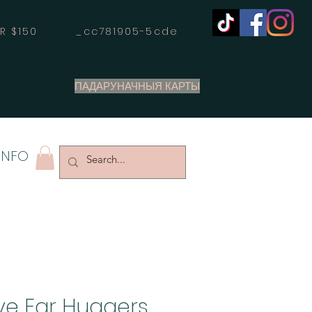
OVER $150 _cc781905-5cde
ПАДАРУНАЧНЫЯ КАРТЫ
INFO
e Ear Huggers