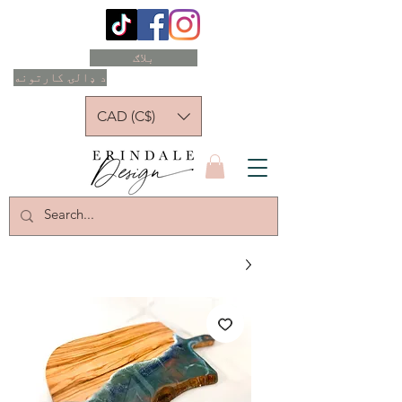
بلاګ
د ډالۍ کارتونه
CAD (C$)