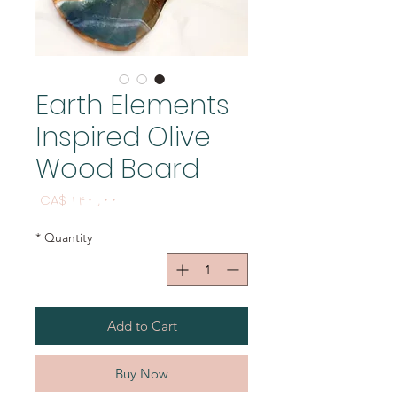
Earth Elements
Inspired Olive
Wood Board
Price
CA$ ۱۴۰٫۰۰
*
Quantity
Add to Cart
Buy Now