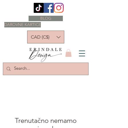
BLOG
DAROVNE KARTICE
CAD (C$)
Trenutačno nemamo