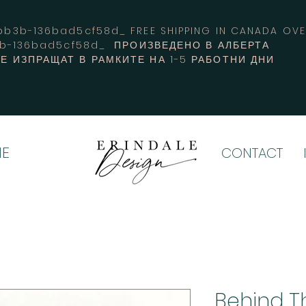
3b-136bad5cf58d_ FREE SHIPPING IN CANADA 
3b-136bad5cf58d_ ПРОИЗВЕДЕНО В АЛБЕРТА
Е ИЗПРАЩАТ В РАМКИТЕ НА 1-5 РАБОТНИ ДНИ
E
CONTACT
Behind T