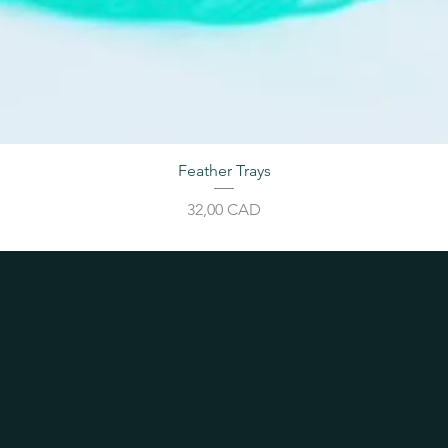
Feather Trays
Цена
32,00 CAD