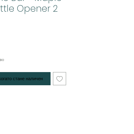
tle Opener 2
во
когато стане наличен