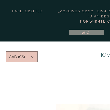
HAND CRAFTED _cc781905-5cde- 3194-bb
-3194-bb
ПОРЪЧКИТЕ С
БЛОГ
HOM
CAD (C$)