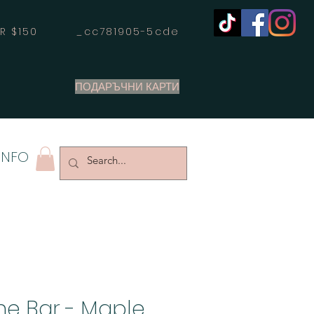
OVER $150 _cc781905-5cde
ПОДАРЪЧНИ КАРТИ
INFO
he Bar - Maple