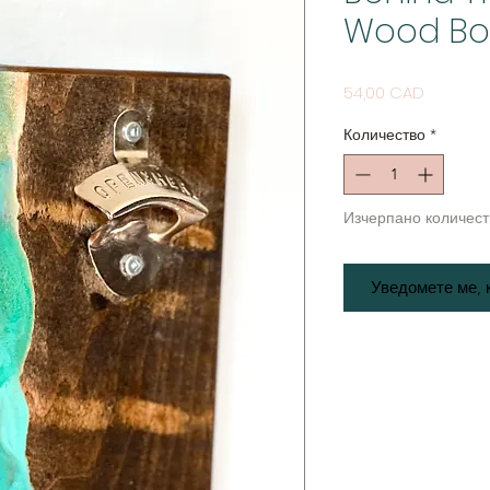
Wood Bot
Цена
54,00 CAD
Количество
*
Изчерпано количест
Уведомете ме, 