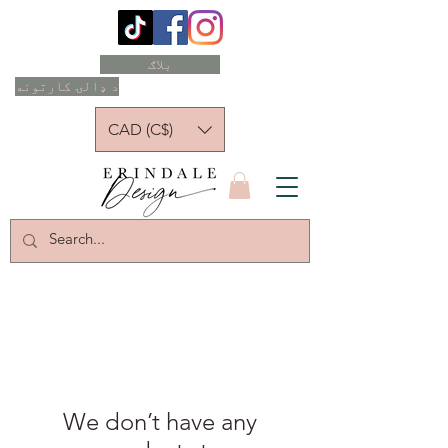
بلاګ
د ډالۍ کارتونه
CAD (C$)
We don’t have any