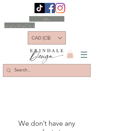
بلاګ
د ډالۍ کارتونه
CAD (C$)
We don’t have any