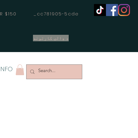
OVER $150 _cc781905-5cde
د ډالۍ کارتونه
INFO