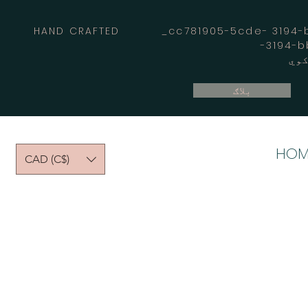
HAND CRAFTED _cc781905-5cde- 3194-bb
بلاګ
HOM
CAD (C$)