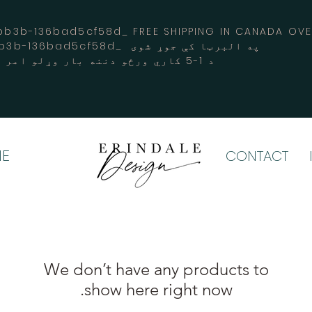
3b-136bad5cf58d_ FREE SHIPPING IN CANADA 
-3194-bb3b-136bad5cf58d_ په البرټا کې جوړ شوی
د 1-5 کاري ورځو دننه بار وړلو امر کوي
E
CONTACT
show here right now.