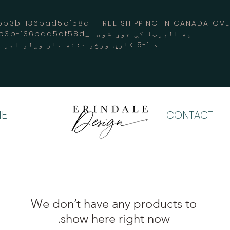
3b-136bad5cf58d_ FREE SHIPPING IN CANADA 
-3194-bb3b-136bad5cf58d_ په البرټا کې جوړ شوی
د 1-5 کاري ورځو دننه بار وړلو امر کوي
E
CONTACT
show here right now.