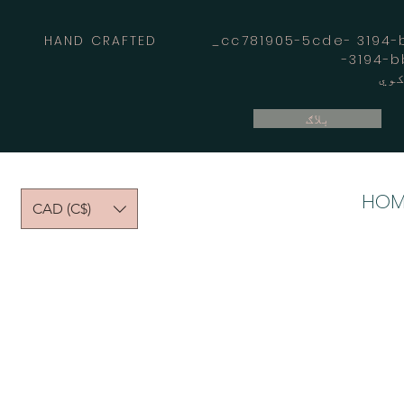
HAND CRAFTED _cc781905-5cde- 3194-bb
بلاګ
HOM
CAD (C$)