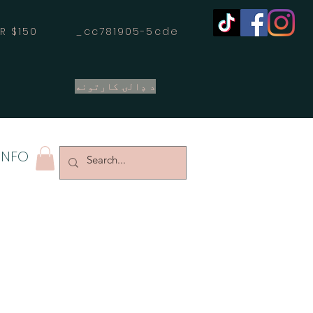
OVER $150 _cc781905-5cde
د ډالۍ کارتونه
INFO