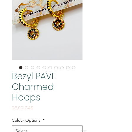
Bezyl PAVE
Charmed
Hoops
Price
28,00 CA$
Colour Options
*