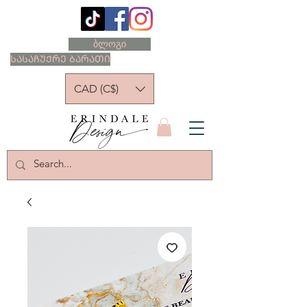
ბლოგი
ᲡᲐᲡᲐᲩᲣᲥᲠᲔ ᲑᲐᲠᲐᲗᲘ
CAD (C$)