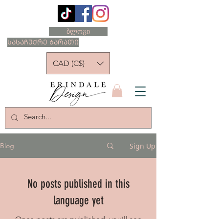
ბლოგი
ᲡᲐᲡᲐᲩᲣᲥᲠᲔ ᲑᲐᲠᲐᲗᲘ
CAD (C$)
Sign Up
Blog
No posts published in this
language yet