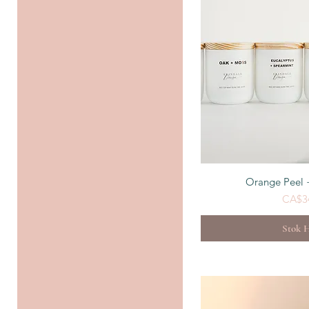
Tampila
Orange Peel
CA$3
Stok H