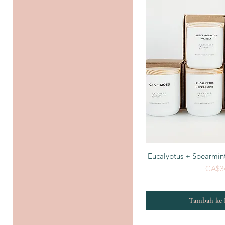
Tampila
Eucalyptus + Spearmin
CA$3
Tambah ke 