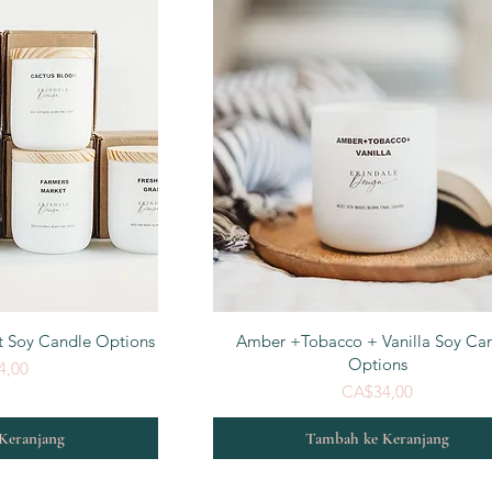
n Cepat
Tampilan Cepat
t Soy Candle Options
Amber +Tobacco + Vanilla Soy Ca
Options
Harga
4,00
Harga
CA$34,00
Keranjang
Tambah ke Keranjang