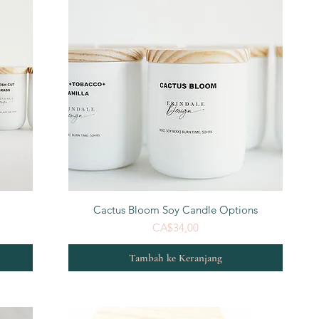
Tampilan Cepat
Cactus Bloom Soy Candle Options
Harga
CA$34,00
Tambah ke Keranjang