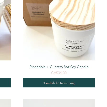
Tampilan Cepat
Pineapple + Cilantro 8oz Soy Candle
Harga
CA$34,00
Tambah ke Keranjang