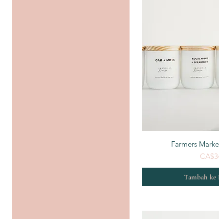
Tampila
Farmers Marke
CA$3
Tambah ke 