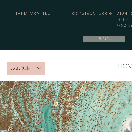
HAND CRAFTED _cc781905-5cde- 3194-bb
-3194
PESAN
BLOG
HOM
CAD (C$)