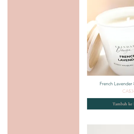
Tampila
French Lavender
CA$3
Tambah ke 