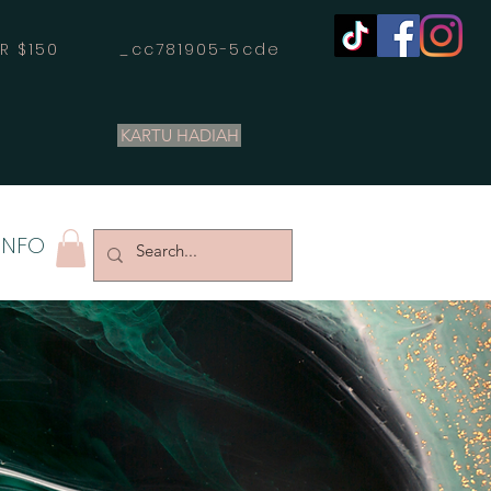
OVER $150 _cc781905-5cde
KARTU HADIAH
INFO