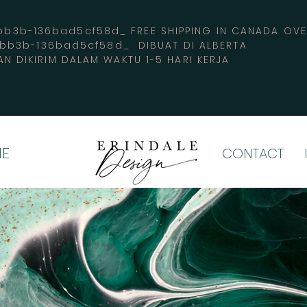
3b-136bad5cf58d_ FREE SHIPPING IN CANADA 
-bb3b-136bad5cf58d_ DIBUAT DI ALBERTA
AN DIKIRIM DALAM WAKTU 1-5 HARI KERJA
E
CONTACT