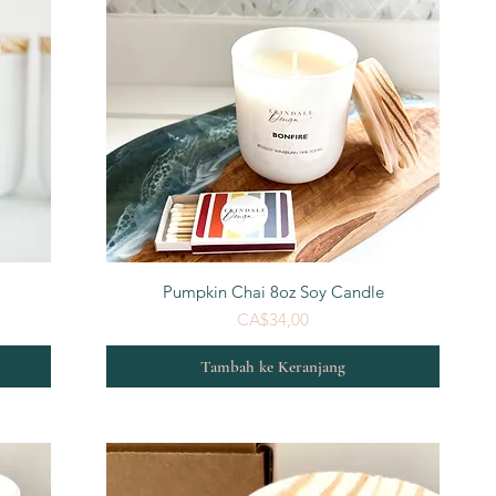
Tampilan Cepat
Pumpkin Chai 8oz Soy Candle
Harga
CA$34,00
Tambah ke Keranjang