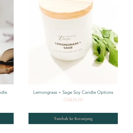
Tampilan Cepat
ndle
Lemongrass + Sage Soy Candle Options
Harga
CA$34,00
Tambah ke Keranjang