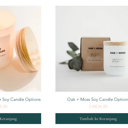
n Cepat
Tampilan Cepat
r Soy Candle Options
Oak + Moss Soy Candle Option
Harga
Harga
4,00
CA$34,00
Keranjang
Tambah ke Keranjang