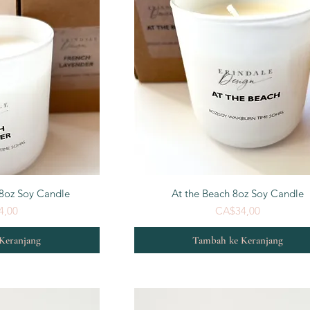
n Cepat
Tampilan Cepat
 8oz Soy Candle
At the Beach 8oz Soy Candle
Harga
Harga
4,00
CA$34,00
Keranjang
Tambah ke Keranjang