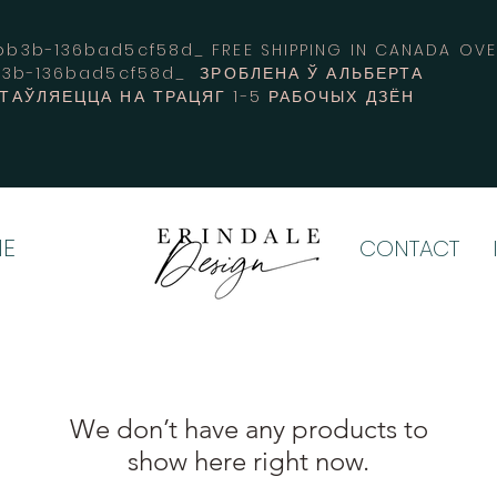
3b-136bad5cf58d_ FREE SHIPPING IN CANADA 
b3b-136bad5cf58d_ ЗРОБЛЕНА Ў АЛЬБЕРТА
СТАЎЛЯЕЦЦА НА ТРАЦЯГ 1-5 РАБОЧЫХ ДЗЁН
E
CONTACT
We don’t have any products to
show here right now.