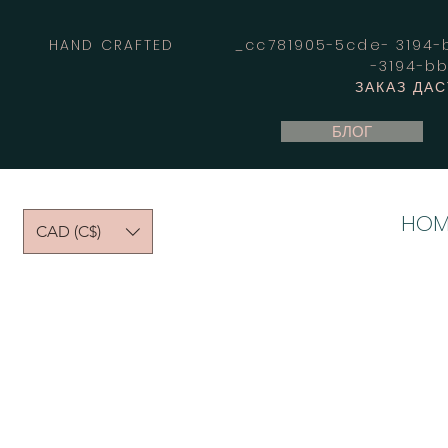
HAND CRAFTED _cc781905-5cde- 3194-bb
-3194-b
ЗАКАЗ ДА
БЛОГ
HOM
CAD (C$)