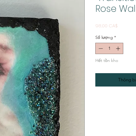
Rose Wal
Giá
98,00 CA$
Số lượng
*
Hết tồn kho
Thông bá