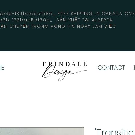
3b-136bad5cf58d_ FREE SHIPPING IN CANADA 
b3b-136bad5cf58d_ SẢN XUẤT TẠI ALBERTA
ẬN CHUYỂN TRONG VÒNG 1-5 NGÀY LÀM VIỆC
E
CONTACT
"Transiti