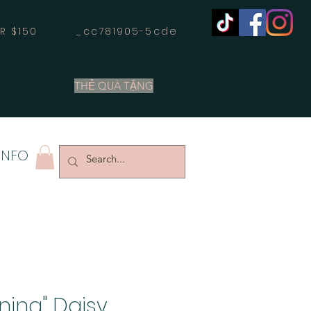
OVER $150 _cc781905-5cde
THẺ QUÀ TẶNG
INFO
oning" Daisy