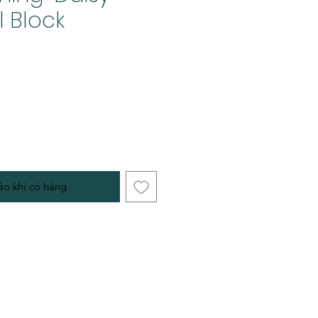
l Block
o khi có hàng