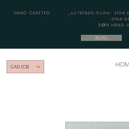
HAND CRAFTED _cc781905-5cde- 3194-bb
-3194-b
ĐƠN HÀNG V
BLOG
HOM
CAD (C$)