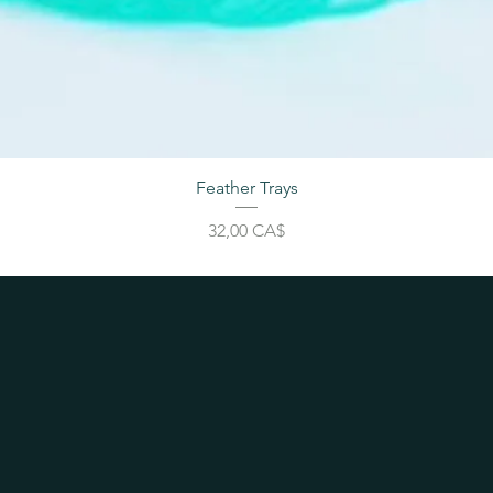
Feather Trays
Giá
32,00 CA$