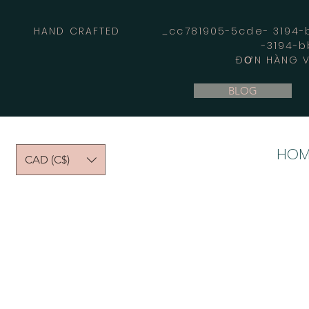
HAND CRAFTED _cc781905-5cde- 3194-bb
-3194-b
ĐƠN HÀNG V
BLOG
HOM
CAD (C$)