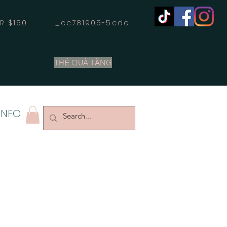
OVER $150 _cc781905-5cde
THẺ QUÀ TẶNG
INFO