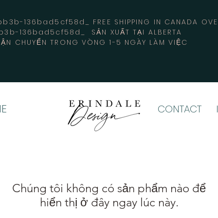
3b-136bad5cf58d_ FREE SHIPPING IN CANADA 
b3b-136bad5cf58d_ SẢN XUẤT TẠI ALBERTA
ẬN CHUYỂN TRONG VÒNG 1-5 NGÀY LÀM VIỆC
E
CONTACT
Chúng tôi không có sản phẩm nào để
hiển thị ở đây ngay lúc này.