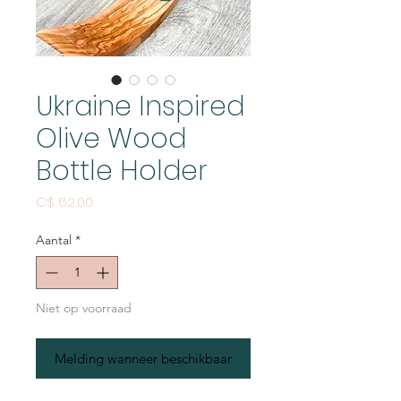
Ukraine Inspired
Olive Wood
Bottle Holder
Prijs
C$ 62,00
Aantal
*
Niet op voorraad
Melding wanneer beschikbaar