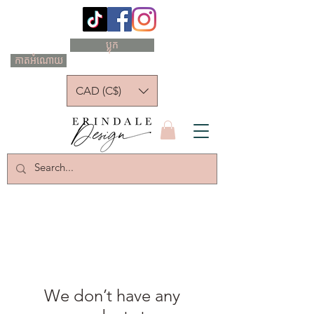
ប្លុក
កាតអំណោយ
CAD (C$)
We don’t have any