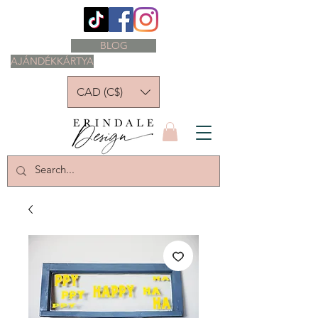
BLOG
AJÁNDÉKKÁRTYA
CAD (C$)