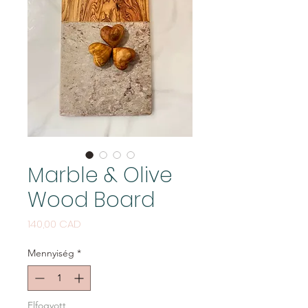
Marble & Olive
Wood Board
Ár
140,00 CAD
Mennyiség
*
Elfogyott