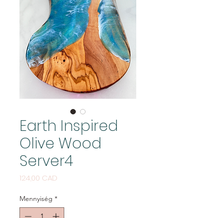
Earth Inspired
Olive Wood
Server4
Ár
124,00 CAD
Mennyiség
*