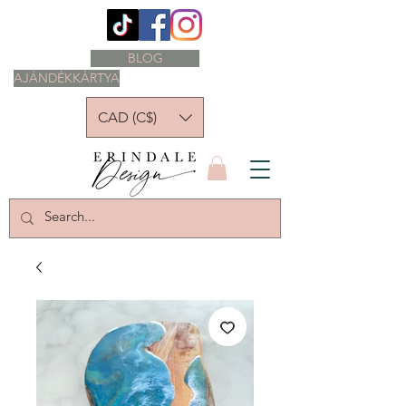
BLOG
AJÁNDÉKKÁRTYA
CAD (C$)