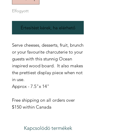
Elfogyott
Értesítést kérek, ha elérhető
Serve cheeses, desserts, fruit, brunch
or your favourite charcuterie to your
guests with this stunnig Ocean
inspired wood board. It also makes
the prettiest display piece when not
in use.
Approx - 7.5"x 14"
Free shipping on all orders over
$150 within Canada
Kapcsolódó termékek