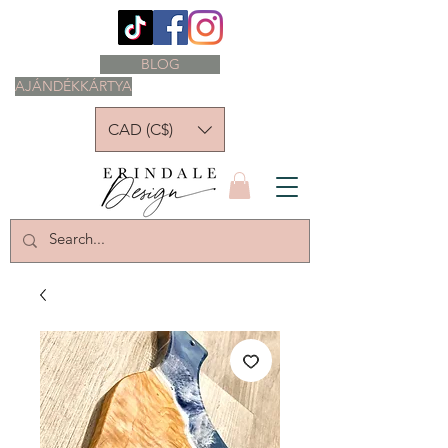
BLOG
AJÁNDÉKKÁRTYA
CAD (C$)