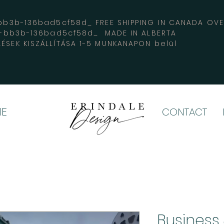
3b-136bad5cf58d_ FREE SHIPPING IN CANADA 
4-bb3b-136bad5cf58d_ MADE IN ALBERTA
LÉSEK KISZÁLLÍTÁSA 1-5 MUNKANAPON belül
E
CONTACT
Business 