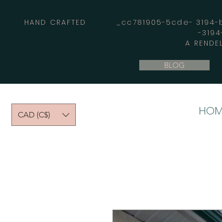
HAND CRAFTED _cc781905-5cde- 3194-bb
-319
A RENDE
BLOG
HOM
CAD (C$)