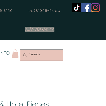
OVER $150 _cc781905-5cde
AJÁNDÉKKÁRTYA
INFO
& Hotel Pieces