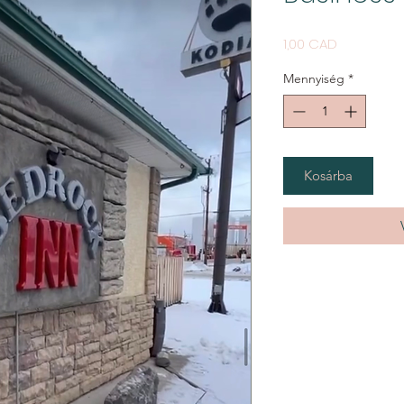
Ár
1,00 CAD
Mennyiség
*
Kosárba