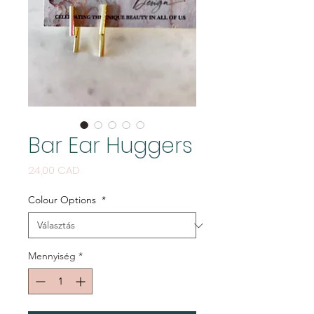
Bar Ear Huggers
Ár
24,00 CAD
Colour Options
*
Mennyiség
*