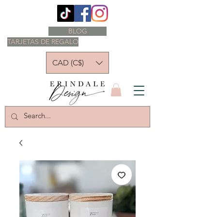
BLOG
TARJETAS DE REGALO
CAD (C$)