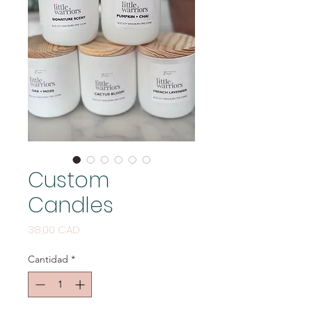
Custom
Candles
Precio
38,00 CAD
Cantidad
*