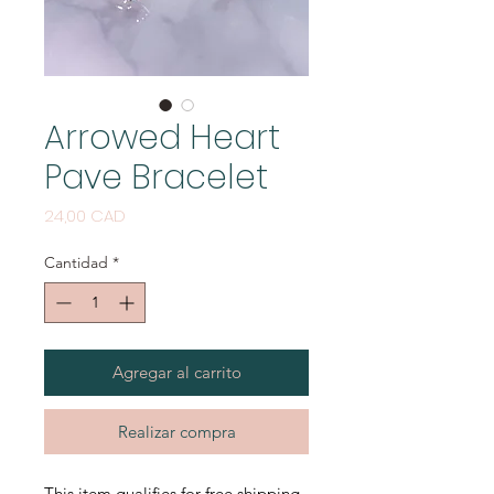
Arrowed Heart
Pave Bracelet
Precio
24,00 CAD
Cantidad
*
Agregar al carrito
Realizar compra
This item qualifies for free shipping