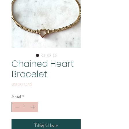
Chained Heart
Bracelet
Pris
28,00 CA$
Antal
*
Tilføj til kurv