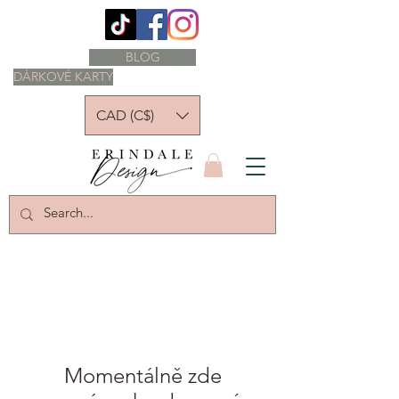
BLOG
DÁRKOVÉ KARTY
CAD (C$)
Momentálně zde